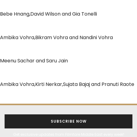
Bebe Hnang,David Wilson and Gia Tonelli
Ambika Vohra,Bikram Vohra and Nandini Vohra
Meenu Sachar and Saru Jain
Ambika Vohra,Kirti Nerkar,Sujata Bajaj and Pranuti Raote
SUBSCRIBE NOW
Get exclusive updates from Filmfare Middle East every week!