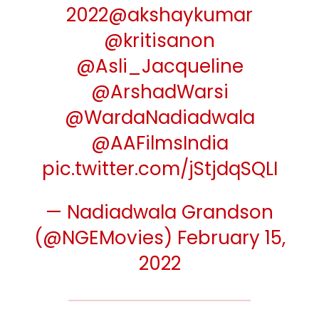
2022
@akshaykumar
@kritisanon
@Asli_Jacqueline
@ArshadWarsi
@WardaNadiadwala
@AAFilmsIndia
pic.twitter.com/jStjdqSQLI
— Nadiadwala Grandson
(@NGEMovies)
February 15,
2022