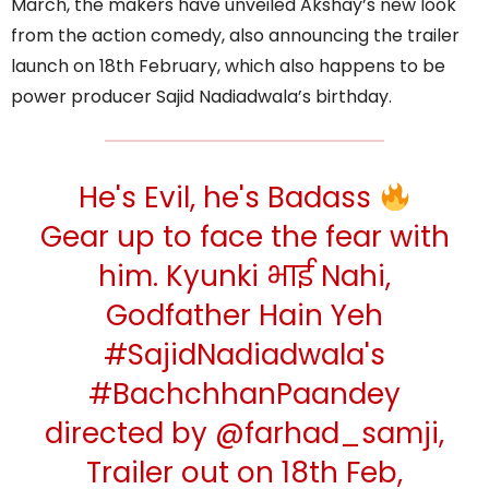
March, the makers have unveiled Akshay’s new look
from the action comedy, also announcing the trailer
launch on 18th February, which also happens to be
power producer Sajid Nadiadwala’s birthday.
He's Evil, he's Badass
Gear up to face the fear with
him. Kyunki भाई Nahi,
Godfather Hain Yeh
#SajidNadiadwala
's
#BachchhanPaandey
directed by
@farhad_samji
,
Trailer out on 18th Feb,